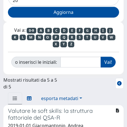
Vai a:
0-9
A
B
C
D
E
F
G
H
I
J
K
L
M
N
O
P
Q
R
S
T
U
V
W
X
Y
Z
o inserisci le iniziali:
Mostrati risultati da 5 a 5
di 5
esporta metadati
Valutare le soft skills: la struttura
fattoriale del QSA-R
2019-01-01 Giacomantonio, Andrea