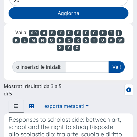
Vai a:
0-9
A
B
C
D
E
F
G
H
I
J
K
L
M
N
O
P
Q
R
S
T
U
V
W
X
Y
Z
o inserisci le iniziali:
Mostrati risultati da 3 a 5
di 5
esporta metadati
Responses to scholasticide: between art,
school and the right to study Risposte
allo scolasticidio: tra arte, scuola e diritto