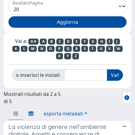
Risultati/Pagina
Vai a:
0-9
A
B
C
D
E
F
G
H
I
J
K
L
M
N
O
P
Q
R
S
T
U
V
W
X
Y
Z
o inserisci le iniziali:
Mostrati risultati da 2 a 5
di 5
esporta metadati
La violenza di genere nell’ambiente
digitale. Aspetti e conseguenze di