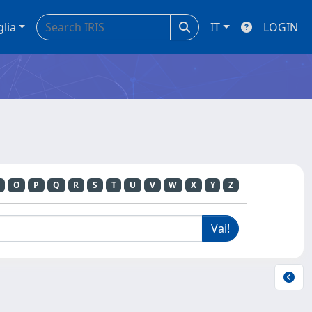
glia
IT
LOGIN
O
P
Q
R
S
T
U
V
W
X
Y
Z