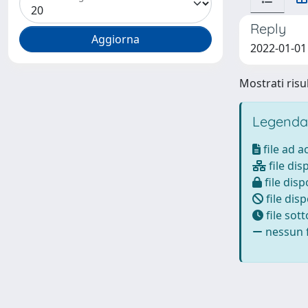
Reply
2022-01-01 
Mostrati risul
Legenda
file ad 
file dis
file disp
file disp
file sot
nessun f