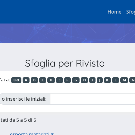
Home
Sfo
Sfoglia per Rivista
ai a:
0-9
A
B
C
D
E
F
G
H
I
J
K
L
M
N
o inserisci le iniziali:
tati da 5 a 5 di 5
esporta metadati