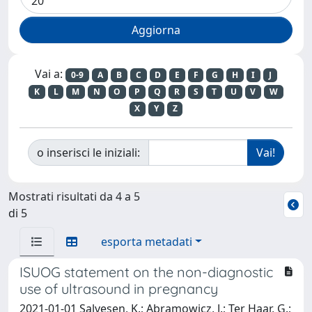
Vai a:
0-9
A
B
C
D
E
F
G
H
I
J
K
L
M
N
O
P
Q
R
S
T
U
V
W
X
Y
Z
o inserisci le iniziali:
Mostrati risultati da 4 a 5
di 5
esporta metadati
ISUOG statement on the non-diagnostic
use of ultrasound in pregnancy
2021-01-01 Salvesen, K.; Abramowicz, J.; Ter Haar, G.;