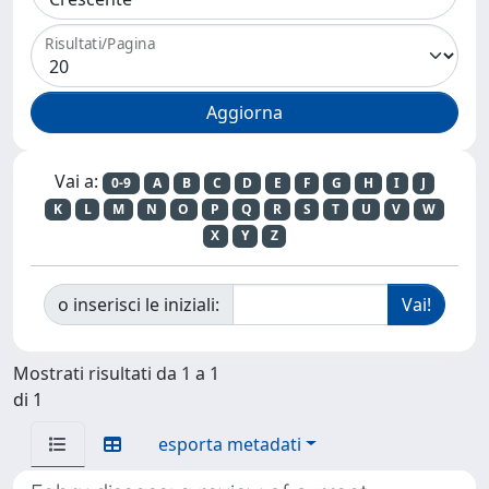
Risultati/Pagina
Vai a:
0-9
A
B
C
D
E
F
G
H
I
J
K
L
M
N
O
P
Q
R
S
T
U
V
W
X
Y
Z
o inserisci le iniziali:
Mostrati risultati da 1 a 1
di 1
esporta metadati