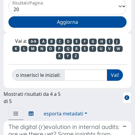
Risultati/Pagina
Vai a:
0-9
A
B
C
D
E
F
G
H
I
J
K
L
M
N
O
P
Q
R
S
T
U
V
W
X
Y
Z
o inserisci le iniziali:
Mostrati risultati da 4 a 5
di 5
esporta metadati
The digital (r)evolution in internal audits:
are we there yet? Some insights from