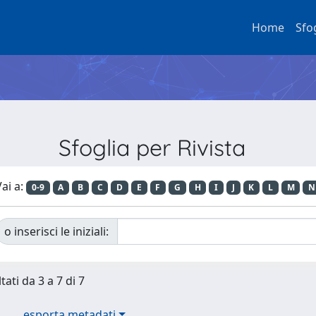
Home
Sfo
Sfoglia per Rivista
ai a:
0-9
A
B
C
D
E
F
G
H
I
J
K
L
M
N
o inserisci le iniziali:
tati da 3 a 7 di 7
esporta metadati