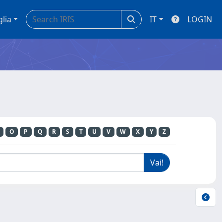
glia
IT
LOGIN
O
P
Q
R
S
T
U
V
W
X
Y
Z