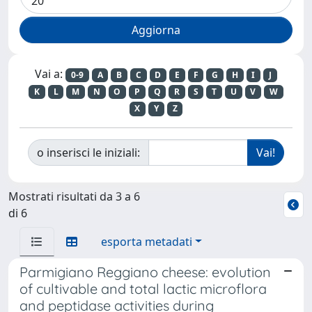
Vai a:
0-9
A
B
C
D
E
F
G
H
I
J
K
L
M
N
O
P
Q
R
S
T
U
V
W
X
Y
Z
o inserisci le iniziali:
Mostrati risultati da 3 a 6
di 6
esporta metadati
Parmigiano Reggiano cheese: evolution
of cultivable and total lactic microflora
and peptidase activities during