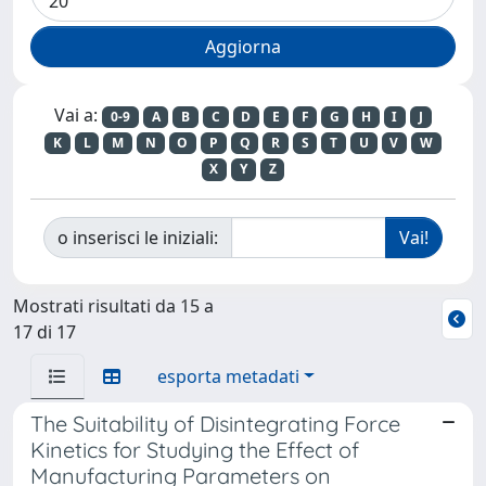
Vai a:
0-9
A
B
C
D
E
F
G
H
I
J
K
L
M
N
O
P
Q
R
S
T
U
V
W
X
Y
Z
o inserisci le iniziali:
Mostrati risultati da 15 a
17 di 17
esporta metadati
The Suitability of Disintegrating Force
Kinetics for Studying the Effect of
Manufacturing Parameters on