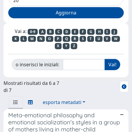
Vai a:
0-9
A
B
C
D
E
F
G
H
I
J
K
L
M
N
O
P
Q
R
S
T
U
V
W
X
Y
Z
o inserisci le iniziali:
Mostrati risultati da 6 a 7
di 7
esporta metadati
Meta-emotional philosophy and
emotional socialization's styles in a group
of mothers living in mother-child