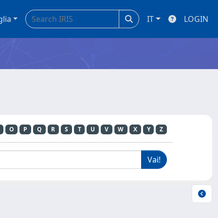
glia
IT
LOGIN
O
P
Q
R
S
T
U
V
W
X
Y
Z