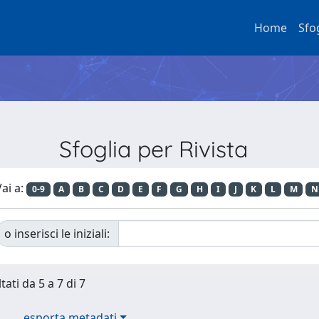
Home
Sfo
Sfoglia per Rivista
ai a:
0-9
A
B
C
D
E
F
G
H
I
J
K
L
M
N
o inserisci le iniziali:
tati da 5 a 7 di 7
esporta metadati