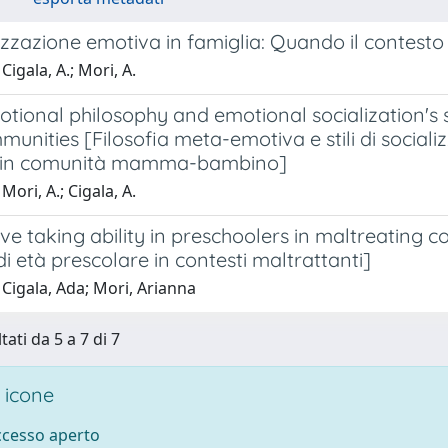
izzazione emotiva in famiglia: Quando il contesto p
Cigala, A.; Mori, A.
ional philosophy and emotional socialization's s
munities [Filosofia meta-emotiva e stili di soci
i in comunità mamma-bambino]
Mori, A.; Cigala, A.
ve taking ability in preschoolers in maltreating co
i età prescolare in contesti maltrattanti]
Cigala, Ada; Mori, Arianna
tati da 5 a 7 di 7
 icone
accesso aperto