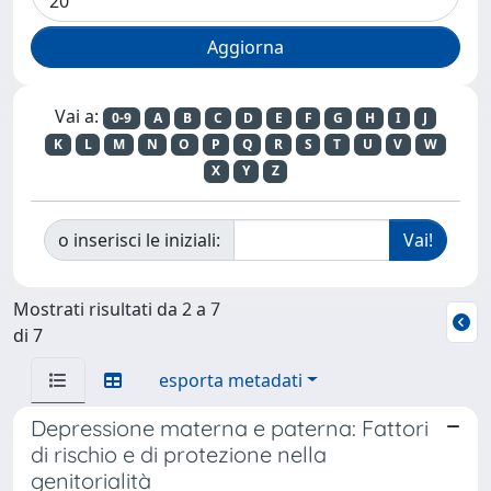
Vai a:
0-9
A
B
C
D
E
F
G
H
I
J
K
L
M
N
O
P
Q
R
S
T
U
V
W
X
Y
Z
o inserisci le iniziali:
Mostrati risultati da 2 a 7
di 7
esporta metadati
Depressione materna e paterna: Fattori
di rischio e di protezione nella
genitorialità