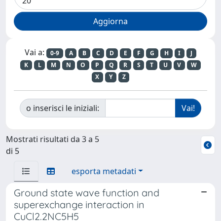
Vai a:
0-9
A
B
C
D
E
F
G
H
I
J
K
L
M
N
O
P
Q
R
S
T
U
V
W
X
Y
Z
o inserisci le iniziali:
Mostrati risultati da 3 a 5
di 5
esporta metadati
Ground state wave function and
superexchange interaction in
CuCl2.2NC5H5