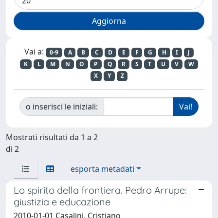
Vai a:
0-9
A
B
C
D
E
F
G
H
I
J
K
L
M
N
O
P
Q
R
S
T
U
V
W
X
Y
Z
o inserisci le iniziali:
Mostrati risultati da 1 a 2
di 2
esporta metadati
Lo spirito della frontiera. Pedro Arrupe:
giustizia e educazione
2010-01-01 Casalini, Cristiano