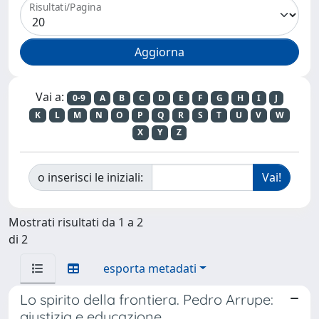
Risultati/Pagina
Vai a:
0-9
A
B
C
D
E
F
G
H
I
J
K
L
M
N
O
P
Q
R
S
T
U
V
W
X
Y
Z
o inserisci le iniziali:
Mostrati risultati da 1 a 2
di 2
esporta metadati
Lo spirito della frontiera. Pedro Arrupe:
giustizia e educazione