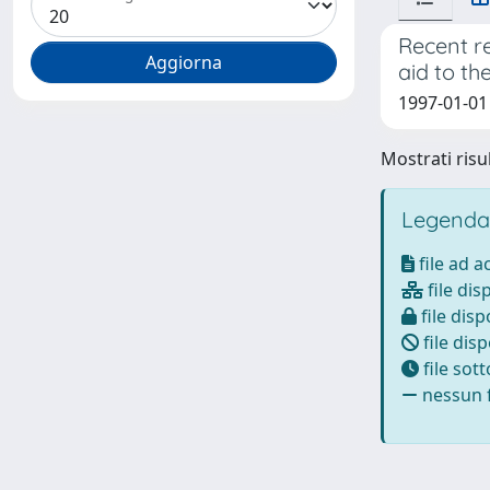
Recent r
aid to t
1997-01-01 
Mostrati risul
Legenda
file ad 
file dis
file disp
file disp
file sot
nessun f