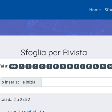
Home
Sfo
Sfoglia per Rivista
ai a:
0-9
A
B
C
D
E
F
G
H
I
J
K
L
M
N
o inserisci le iniziali:
tati da 2 a 2 di 2
esporta metadati