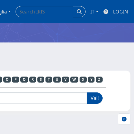
glia
IT
LOGIN
O
P
Q
R
S
T
U
V
W
X
Y
Z