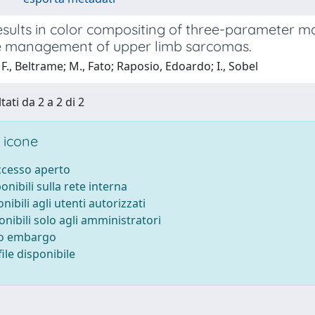
esults in color compositing of three-parameter m
he management of upper limb sarcomas.
F., Beltrame; M., Fato; Raposio, Edoardo; I., Sobel
tati da 2 a 2 di 2
 icone
accesso aperto
ponibili sulla rete interna
onibili agli utenti autorizzati
onibili solo agli amministratori
to embargo
ile disponibile