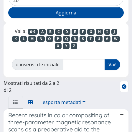
Vai a:
0-9
A
B
C
D
E
F
G
H
I
J
K
L
M
N
O
P
Q
R
S
T
U
V
W
X
Y
Z
o inserisci le iniziali:
Mostrati risultati da 2 a 2
di 2
esporta metadati
Recent results in color compositing of
three-parameter magnetic resonance
scans as a preoperative aid to the