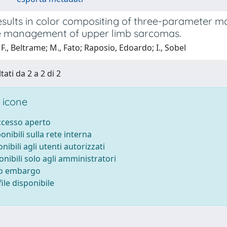
esults in color compositing of three-parameter m
he management of upper limb sarcomas.
F., Beltrame; M., Fato; Raposio, Edoardo; I., Sobel
tati da 2 a 2 di 2
 icone
accesso aperto
ponibili sulla rete interna
onibili agli utenti autorizzati
onibili solo agli amministratori
to embargo
ile disponibile