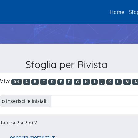
Home
Sfo
Sfoglia per Rivista
ai a:
0-9
A
B
C
D
E
F
G
H
I
J
K
L
M
N
o inserisci le iniziali:
tati da 2 a 2 di 2
esporta metadati