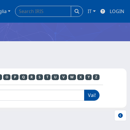
glia
IT
LOGIN
O
P
Q
R
S
T
U
V
W
X
Y
Z