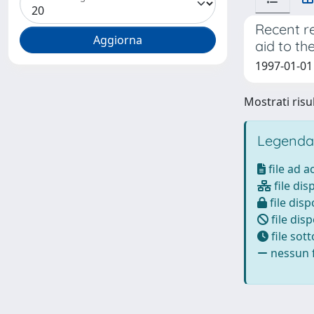
Recent r
aid to t
1997-01-01 
Mostrati risul
Legenda
file ad 
file dis
file disp
file disp
file sot
nessun f