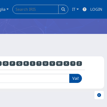
glia
IT
LOGIN
O
P
Q
R
S
T
U
V
W
X
Y
Z