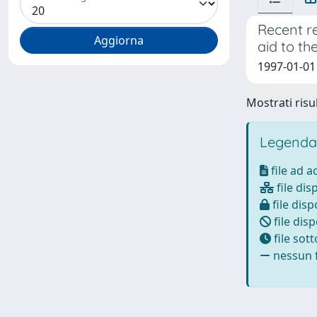
Recent r
aid to t
1997-01-01 
Mostrati risul
Legenda
file ad 
file dis
file disp
file disp
file sot
nessun f