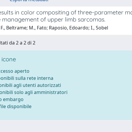
esults in color compositing of three-parameter m
he management of upper limb sarcomas.
F., Beltrame; M., Fato; Raposio, Edoardo; I., Sobel
tati da 2 a 2 di 2
 icone
accesso aperto
ponibili sulla rete interna
onibili agli utenti autorizzati
onibili solo agli amministratori
to embargo
ile disponibile