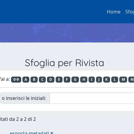
Home
Sfo
Sfoglia per Rivista
ai a:
0-9
A
B
C
D
E
F
G
H
I
J
K
L
M
N
o inserisci le iniziali:
tati da 2 a 2 di 2
esporta metadati