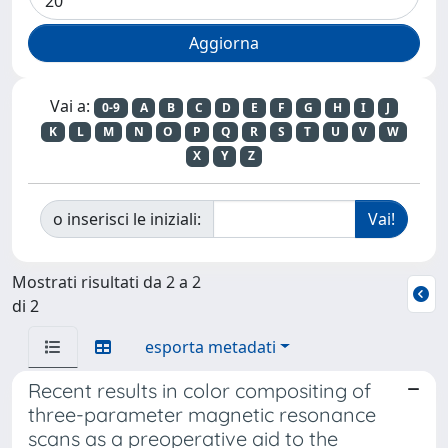
Vai a:
0-9
A
B
C
D
E
F
G
H
I
J
K
L
M
N
O
P
Q
R
S
T
U
V
W
X
Y
Z
o inserisci le iniziali:
Mostrati risultati da 2 a 2
di 2
esporta metadati
Recent results in color compositing of
three-parameter magnetic resonance
scans as a preoperative aid to the