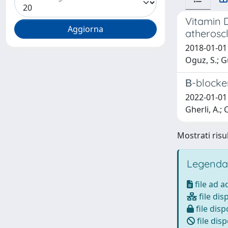
Vitamin D
atherosc
2018-01-01 
Oguz, S.; Gu
Β-blocker
2022-01-01 L
Gherli, A.; 
Mostrati risul
Legenda
file ad 
file dis
file disp
file disp