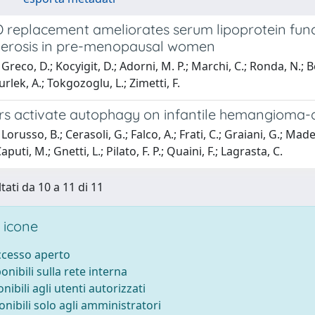
 replacement ameliorates serum lipoprotein funct
lerosis in pre-menopausal women
Greco, D.; Kocyigit, D.; Adorni, M. P.; Marchi, C.; Ronda, N.; B
rlek, A.; Tokgozoglu, L.; Zimetti, F.
s activate autophagy on infantile hemangioma-der
orusso, B.; Cerasoli, G.; Falco, A.; Frati, C.; Graiani, G.; Made
Caputi, M.; Gnetti, L.; Pilato, F. P.; Quaini, F.; Lagrasta, C.
tati da 10 a 11 di 11
 icone
accesso aperto
ponibili sulla rete interna
onibili agli utenti autorizzati
onibili solo agli amministratori