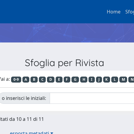
Home
Sfo
Sfoglia per Rivista
ai a:
0-9
A
B
C
D
E
F
G
H
I
J
K
L
M
N
o inserisci le iniziali:
tati da 10 a 11 di 11
esporta metadati