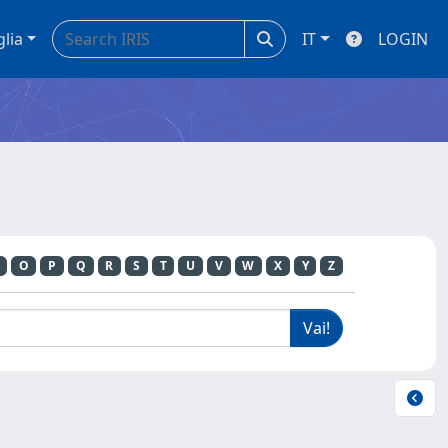
glia
IT
LOGIN
O
P
Q
R
S
T
U
V
W
X
Y
Z