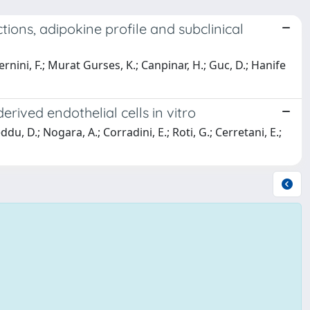
ions, adipokine profile and subclinical
ernini, F.; Murat Gurses, K.; Canpinar, H.; Guc, D.; Hanife
ived endothelial cells in vitro
ddu, D.; Nogara, A.; Corradini, E.; Roti, G.; Cerretani, E.;