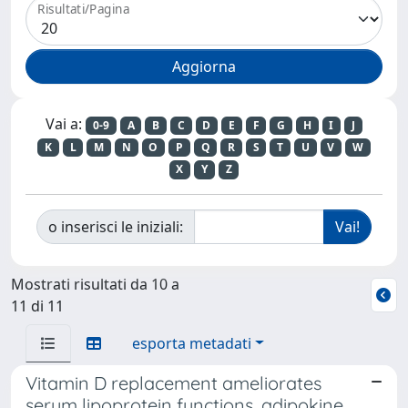
Risultati/Pagina
Vai a:
0-9
A
B
C
D
E
F
G
H
I
J
K
L
M
N
O
P
Q
R
S
T
U
V
W
X
Y
Z
o inserisci le iniziali:
Mostrati risultati da 10 a
11 di 11
esporta metadati
Vitamin D replacement ameliorates
serum lipoprotein functions, adipokine