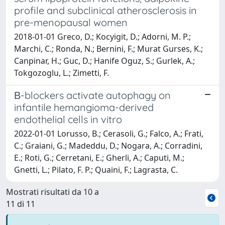
profile and subclinical atherosclerosis in
pre-menopausal women
2018-01-01 Greco, D.; Kocyigit, D.; Adorni, M. P.;
Marchi, C.; Ronda, N.; Bernini, F.; Murat Gurses, K.;
Canpinar, H.; Guc, D.; Hanife Oguz, S.; Gurlek, A.;
Tokgozoglu, L.; Zimetti, F.
Β-blockers activate autophagy on
infantile hemangioma-derived
endothelial cells in vitro
2022-01-01 Lorusso, B.; Cerasoli, G.; Falco, A.; Frati,
C.; Graiani, G.; Madeddu, D.; Nogara, A.; Corradini,
E.; Roti, G.; Cerretani, E.; Gherli, A.; Caputi, M.;
Gnetti, L.; Pilato, F. P.; Quaini, F.; Lagrasta, C.
Mostrati risultati da 10 a
11 di 11