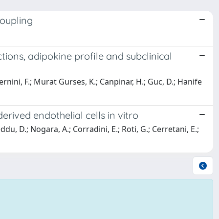
coupling
ions, adipokine profile and subclinical
ernini, F.; Murat Gurses, K.; Canpinar, H.; Guc, D.; Hanife
ived endothelial cells in vitro
ddu, D.; Nogara, A.; Corradini, E.; Roti, G.; Cerretani, E.;