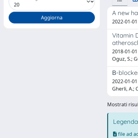
A new ha
2022-01-01
Vitamin D
atherosc
2018-01-01 
Oguz, S.; Gu
Β-blocker
2022-01-01 L
Gherli, A.; 
Mostrati risul
Legenda
file ad 