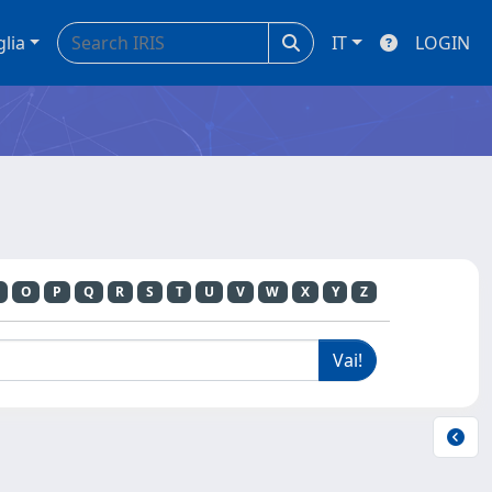
glia
IT
LOGIN
O
P
Q
R
S
T
U
V
W
X
Y
Z