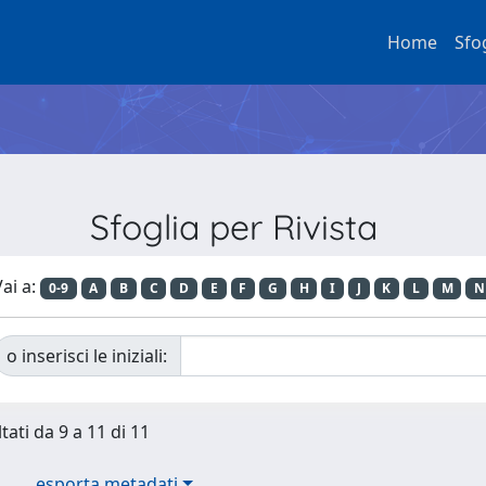
Home
Sfo
Sfoglia per Rivista
ai a:
0-9
A
B
C
D
E
F
G
H
I
J
K
L
M
N
o inserisci le iniziali:
tati da 9 a 11 di 11
esporta metadati