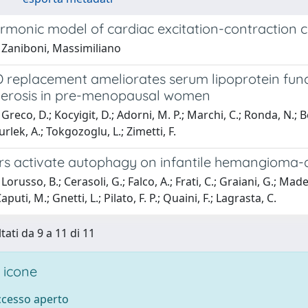
rmonic model of cardiac excitation-contraction 
 Zaniboni, Massimiliano
 replacement ameliorates serum lipoprotein funct
lerosis in pre-menopausal women
Greco, D.; Kocyigit, D.; Adorni, M. P.; Marchi, C.; Ronda, N.; B
rlek, A.; Tokgozoglu, L.; Zimetti, F.
s activate autophagy on infantile hemangioma-der
orusso, B.; Cerasoli, G.; Falco, A.; Frati, C.; Graiani, G.; Made
Caputi, M.; Gnetti, L.; Pilato, F. P.; Quaini, F.; Lagrasta, C.
tati da 9 a 11 di 11
 icone
accesso aperto