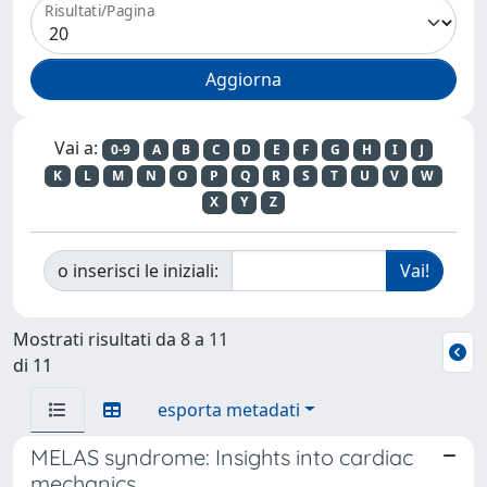
Risultati/Pagina
Vai a:
0-9
A
B
C
D
E
F
G
H
I
J
K
L
M
N
O
P
Q
R
S
T
U
V
W
X
Y
Z
o inserisci le iniziali:
Mostrati risultati da 8 a 11
di 11
esporta metadati
MELAS syndrome: Insights into cardiac
mechanics