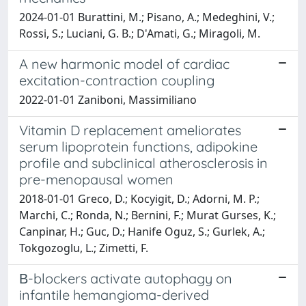
2024-01-01 Burattini, M.; Pisano, A.; Medeghini, V.;
Rossi, S.; Luciani, G. B.; D'Amati, G.; Miragoli, M.
A new harmonic model of cardiac
excitation-contraction coupling
2022-01-01 Zaniboni, Massimiliano
Vitamin D replacement ameliorates
serum lipoprotein functions, adipokine
profile and subclinical atherosclerosis in
pre-menopausal women
2018-01-01 Greco, D.; Kocyigit, D.; Adorni, M. P.;
Marchi, C.; Ronda, N.; Bernini, F.; Murat Gurses, K.;
Canpinar, H.; Guc, D.; Hanife Oguz, S.; Gurlek, A.;
Tokgozoglu, L.; Zimetti, F.
Β-blockers activate autophagy on
infantile hemangioma-derived