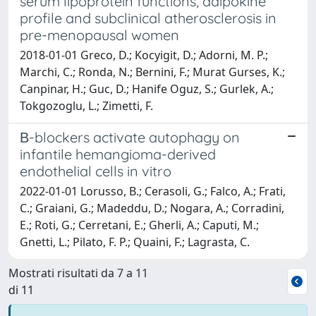
serum lipoprotein functions, adipokine
profile and subclinical atherosclerosis in
pre-menopausal women
2018-01-01 Greco, D.; Kocyigit, D.; Adorni, M. P.;
Marchi, C.; Ronda, N.; Bernini, F.; Murat Gurses, K.;
Canpinar, H.; Guc, D.; Hanife Oguz, S.; Gurlek, A.;
Tokgozoglu, L.; Zimetti, F.
Β-blockers activate autophagy on
infantile hemangioma-derived
endothelial cells in vitro
2022-01-01 Lorusso, B.; Cerasoli, G.; Falco, A.; Frati,
C.; Graiani, G.; Madeddu, D.; Nogara, A.; Corradini,
E.; Roti, G.; Cerretani, E.; Gherli, A.; Caputi, M.;
Gnetti, L.; Pilato, F. P.; Quaini, F.; Lagrasta, C.
Mostrati risultati da 7 a 11
di 11