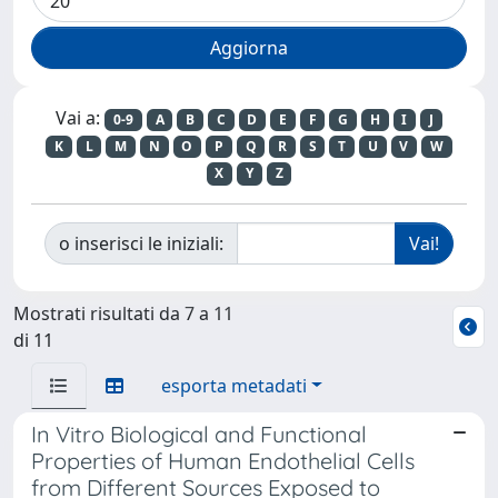
Vai a:
0-9
A
B
C
D
E
F
G
H
I
J
K
L
M
N
O
P
Q
R
S
T
U
V
W
X
Y
Z
o inserisci le iniziali:
Mostrati risultati da 7 a 11
di 11
esporta metadati
In Vitro Biological and Functional
Properties of Human Endothelial Cells
from Different Sources Exposed to