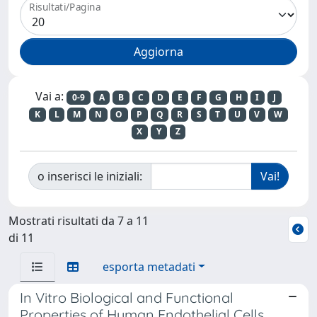
Risultati/Pagina
Vai a:
0-9
A
B
C
D
E
F
G
H
I
J
K
L
M
N
O
P
Q
R
S
T
U
V
W
X
Y
Z
o inserisci le iniziali:
Mostrati risultati da 7 a 11
di 11
esporta metadati
In Vitro Biological and Functional
Properties of Human Endothelial Cells