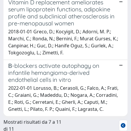
Vitamin D replacement ameliorates
serum lipoprotein functions, adipokine
profile and subclinical atherosclerosis in
pre-menopausal women
2018-01-01 Greco, D.; Kocyigit, D.; Adorni, M. P.;
Marchi, C.; Ronda, N.; Bernini, F.; Murat Gurses, K.;
Canpinar, H.; Guc, D.; Hanife Oguz, S.; Gurlek, A.;
Tokgozoglu, L.; Zimetti, F.
Β-blockers activate autophagy on
infantile hemangioma-derived
endothelial cells in vitro
2022-01-01 Lorusso, B.; Cerasoli, G.; Falco, A.; Frati,
C.; Graiani, G.; Madeddu, D.; Nogara, A.; Corradini,
E.; Roti, G.; Cerretani, E.; Gherli, A.; Caputi, M.;
Gnetti, L.; Pilato, F. P.; Quaini, F.; Lagrasta, C.
Mostrati risultati da 7 a 11
di 11