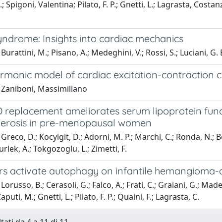
; Spigoni, Valentina; Pilato, F. P.; Gnetti, L.; Lagrasta, Costa
ndrome: Insights into cardiac mechanics
urattini, M.; Pisano, A.; Medeghini, V.; Rossi, S.; Luciani, G. 
rmonic model of cardiac excitation-contraction 
 Zaniboni, Massimiliano
 replacement ameliorates serum lipoprotein funct
lerosis in pre-menopausal women
Greco, D.; Kocyigit, D.; Adorni, M. P.; Marchi, C.; Ronda, N.; B
rlek, A.; Tokgozoglu, L.; Zimetti, F.
s activate autophagy on infantile hemangioma-der
orusso, B.; Cerasoli, G.; Falco, A.; Frati, C.; Graiani, G.; Made
Caputi, M.; Gnetti, L.; Pilato, F. P.; Quaini, F.; Lagrasta, C.