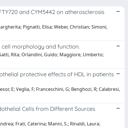
s FTY720 and CYM5442 on atherosclerosis
argherita; Pignatti, Elisa; Weber, Christian; Simoni,
l cell morphology and function.
Gatti, Rita; Orlandini, Guido; Maggiore, Umberto;
helial protective effects of HDL in patients
or, E; Veglia, F; Franceschini, G; Benghozi, R; Calabresi,
othelial Cells from Different Sources
rea; Frati, Caterina; Manni, S.; Rinaldi, Laura;