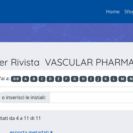
Home
Sfo
 per Rivista VASCULAR PHAR
ai a:
0-9
A
B
C
D
E
F
G
H
I
J
K
L
M
N
o inserisci le iniziali:
tati da 4 a 11 di 11
esporta metadati