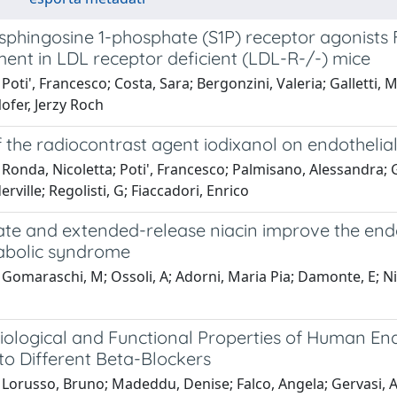
f sphingosine 1-phosphate (S1P) receptor agonist
ent in LDL receptor deficient (LDL-R-/-) mice
Poti', Francesco; Costa, Sara; Bergonzini, Valeria; Galletti, M
ofer, Jerzy Roch
f the radiocontrast agent iodixanol on endothelia
Ronda, Nicoletta; Poti', Francesco; Palmisano, Alessandra; 
erville; Regolisti, G; Fiaccadori, Enrico
te and extended-release niacin improve the endot
abolic syndrome
Gomaraschi, M; Ossoli, A; Adorni, Maria Pia; Damonte, E; Nies
Biological and Functional Properties of Human End
to Different Beta-Blockers
Lorusso, Bruno; Madeddu, Denise; Falco, Angela; Gervasi, And