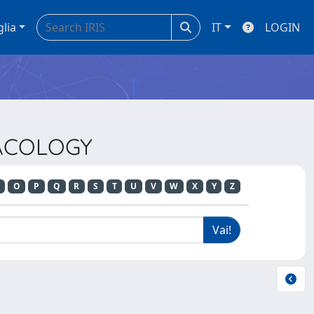
glia
IT
LOGIN
MACOLOGY
O
P
Q
R
S
T
U
V
W
X
Y
Z