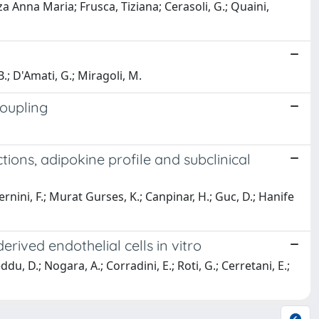
nza Anna Maria; Frusca, Tiziana; Cerasoli, G.; Quaini,
B.; D'Amati, G.; Miragoli, M.
coupling
ions, adipokine profile and subclinical
ernini, F.; Murat Gurses, K.; Canpinar, H.; Guc, D.; Hanife
ived endothelial cells in vitro
ddu, D.; Nogara, A.; Corradini, E.; Roti, G.; Cerretani, E.;