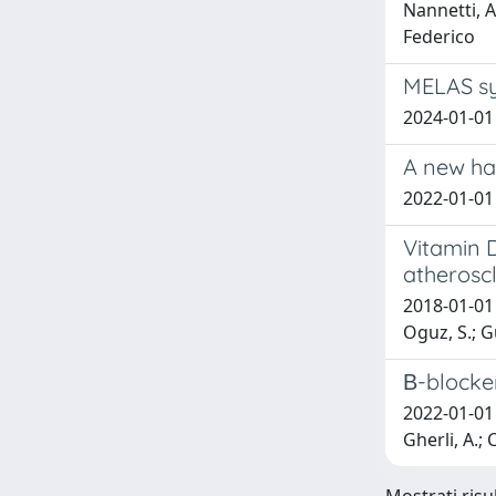
Nannetti, A.
Federico
MELAS sy
2024-01-01 B
A new ha
2022-01-01
Vitamin D
atherosc
2018-01-01 
Oguz, S.; Gu
Β-blocker
2022-01-01 L
Gherli, A.; 