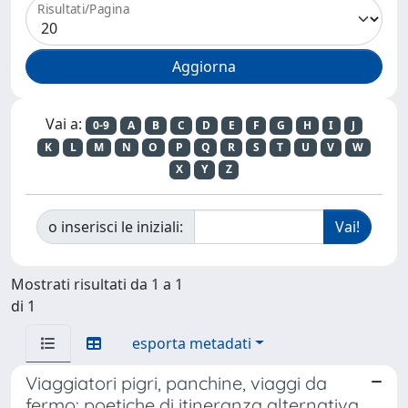
Risultati/Pagina
Vai a:
0-9
A
B
C
D
E
F
G
H
I
J
K
L
M
N
O
P
Q
R
S
T
U
V
W
X
Y
Z
o inserisci le iniziali:
Mostrati risultati da 1 a 1
di 1
esporta metadati
Viaggiatori pigri, panchine, viaggi da
fermo: poetiche di itineranza alternativa