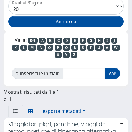
Risultati/Pagina
Vai a:
0-9
A
B
C
D
E
F
G
H
I
J
K
L
M
N
O
P
Q
R
S
T
U
V
W
X
Y
Z
o inserisci le iniziali:
Mostrati risultati da 1 a 1
di 1
esporta metadati
Viaggiatori pigri, panchine, viaggi da
fermo: poetiche di itineranza alternativa