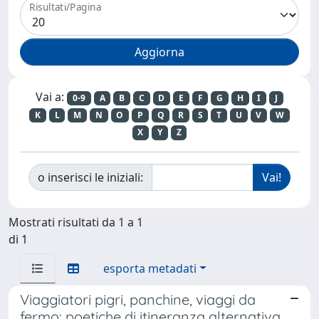
Risultati/Pagina
Vai a:
0-9
A
B
C
D
E
F
G
H
I
J
K
L
M
N
O
P
Q
R
S
T
U
V
W
X
Y
Z
o inserisci le iniziali:
Mostrati risultati da 1 a 1
di 1
esporta metadati
Viaggiatori pigri, panchine, viaggi da
fermo: poetiche di itineranza alternativa