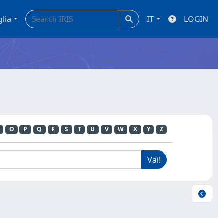
glia
IT
LOGIN
O
P
Q
R
S
T
U
V
W
X
Y
Z