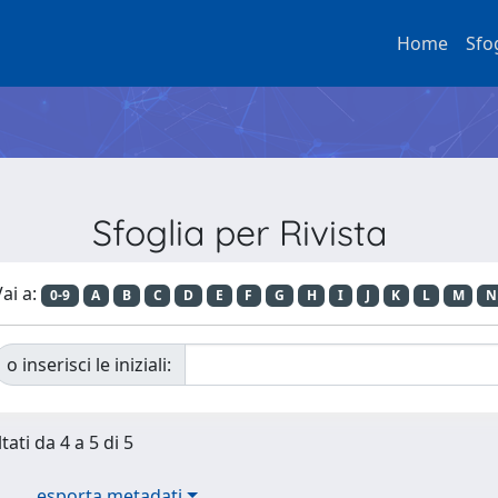
Home
Sfo
Sfoglia per Rivista
ai a:
0-9
A
B
C
D
E
F
G
H
I
J
K
L
M
N
o inserisci le iniziali:
tati da 4 a 5 di 5
esporta metadati