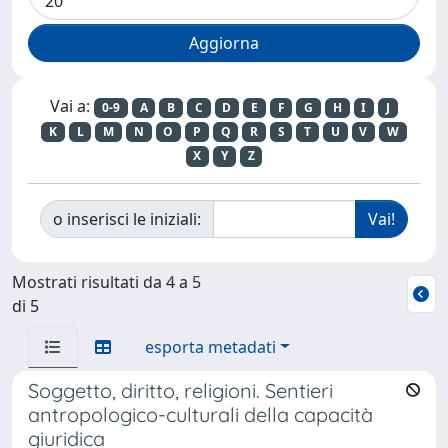
Vai a:
0-9
A
B
C
D
E
F
G
H
I
J
K
L
M
N
O
P
Q
R
S
T
U
V
W
X
Y
Z
o inserisci le iniziali:
Mostrati risultati da 4 a 5
di 5
esporta metadati
Soggetto, diritto, religioni. Sentieri
antropologico-culturali della capacità
giuridica