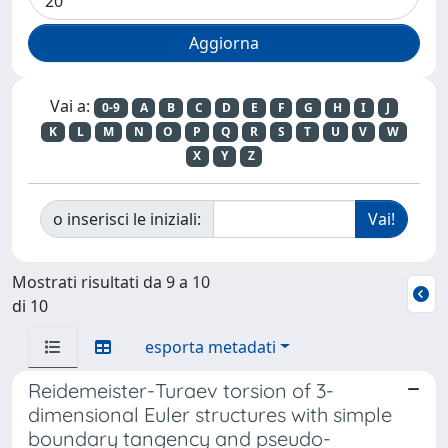
Vai a:
0-9
A
B
C
D
E
F
G
H
I
J
K
L
M
N
O
P
Q
R
S
T
U
V
W
X
Y
Z
o inserisci le iniziali:
Mostrati risultati da 9 a 10
di 10
esporta metadati
Reidemeister-Turaev torsion of 3-
dimensional Euler structures with simple
boundary tangency and pseudo-