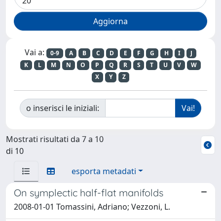
Vai a:
0-9
A
B
C
D
E
F
G
H
I
J
K
L
M
N
O
P
Q
R
S
T
U
V
W
X
Y
Z
o inserisci le iniziali:
Mostrati risultati da 7 a 10
di 10
esporta metadati
On symplectic half-flat manifolds
2008-01-01 Tomassini, Adriano; Vezzoni, L.