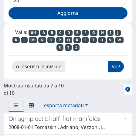
Vai a:
0-9
A
B
C
D
E
F
G
H
I
J
K
L
M
N
O
P
Q
R
S
T
U
V
W
X
Y
Z
o inserisci le iniziali:
Mostrati risultati da 7 a 10
di 10
esporta metadati
On symplectic half-flat manifolds
2008-01-01 Tomassini, Adriano; Vezzoni, L.