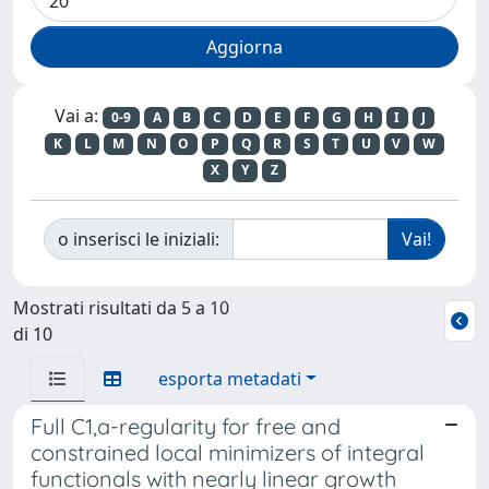
Vai a:
0-9
A
B
C
D
E
F
G
H
I
J
K
L
M
N
O
P
Q
R
S
T
U
V
W
X
Y
Z
o inserisci le iniziali:
Mostrati risultati da 5 a 10
di 10
esporta metadati
Full C1,a-regularity for free and
constrained local minimizers of integral
functionals with nearly linear growth