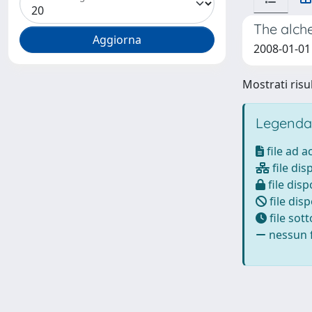
The alche
2008-01-01 
Mostrati risul
Legenda
file ad 
file dis
file disp
file disp
file sot
nessun f