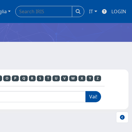
glia
IT
LOGIN
O
P
Q
R
S
T
U
V
W
X
Y
Z