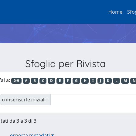
Home
Sfo
Sfoglia per Rivista
ai a:
0-9
A
B
C
D
E
F
G
H
I
J
K
L
M
N
o inserisci le iniziali:
tati da 3 a 3 di 3
esporta metadati