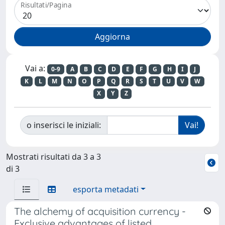
Risultati/Pagina
Vai a:
0-9
A
B
C
D
E
F
G
H
I
J
K
L
M
N
O
P
Q
R
S
T
U
V
W
X
Y
Z
o inserisci le iniziali:
Mostrati risultati da 3 a 3
di 3
esporta metadati
The alchemy of acquisition currency -
Exclusive advantages of listed