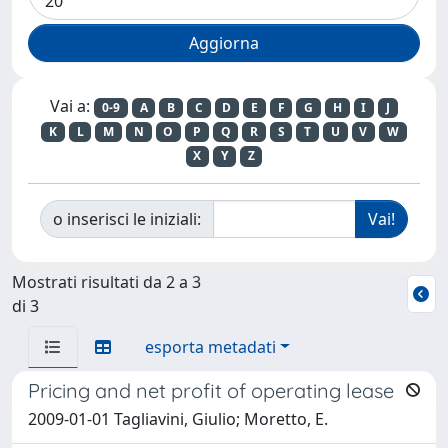
Vai a:
0-9
A
B
C
D
E
F
G
H
I
J
K
L
M
N
O
P
Q
R
S
T
U
V
W
X
Y
Z
o inserisci le iniziali:
Mostrati risultati da 2 a 3
di 3
esporta metadati
Pricing and net profit of operating lease
2009-01-01 Tagliavini, Giulio; Moretto, E.