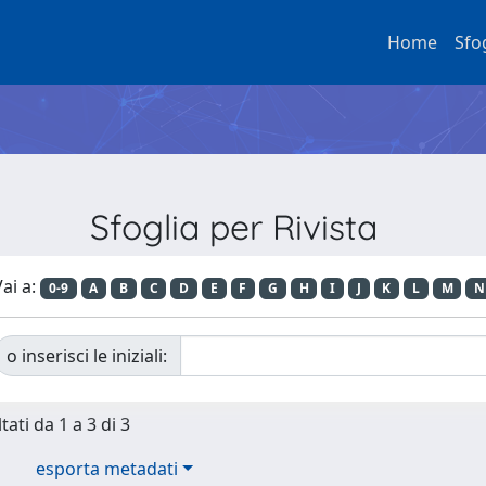
Home
Sfo
Sfoglia per Rivista
ai a:
0-9
A
B
C
D
E
F
G
H
I
J
K
L
M
N
o inserisci le iniziali:
tati da 1 a 3 di 3
esporta metadati