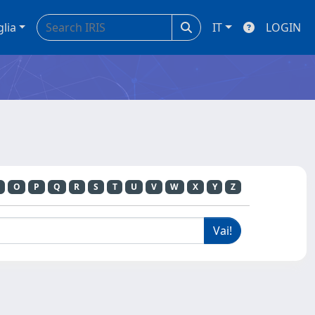
glia
IT
LOGIN
O
P
Q
R
S
T
U
V
W
X
Y
Z