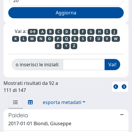
Vai a:
0-9
A
B
C
D
E
F
G
H
I
J
K
L
M
N
O
P
Q
R
S
T
U
V
W
X
Y
Z
o inserisci le iniziali:
Mostrati risultati da 92 a
111 di 147
esporta metadati
Paideia
2017-01-01 Biondi, Giuseppe