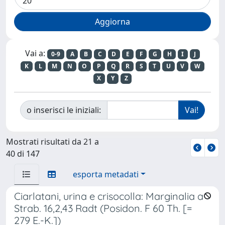
Vai a:
0-9
A
B
C
D
E
F
G
H
I
J
K
L
M
N
O
P
Q
R
S
T
U
V
W
X
Y
Z
o inserisci le iniziali:
Mostrati risultati da 21 a
40 di 147
esporta metadati
Ciarlatani, urina e crisocolla: Marginalia a
Strab. 16,2,43 Radt (Posidon. F 60 Th. [=
279 E.-K.])