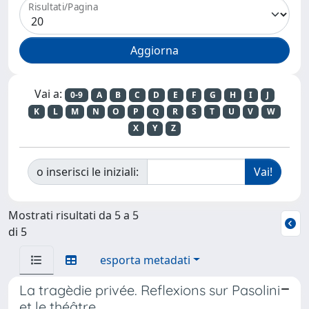
Risultati/Pagina
Vai a:
0-9
A
B
C
D
E
F
G
H
I
J
K
L
M
N
O
P
Q
R
S
T
U
V
W
X
Y
Z
o inserisci le iniziali:
Mostrati risultati da 5 a 5
di 5
esporta metadati
La tragèdie privée. Reflexions sur Pasolini
et le théâtre