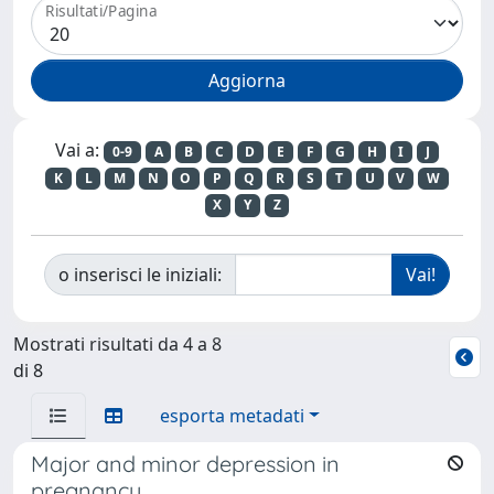
Risultati/Pagina
Vai a:
0-9
A
B
C
D
E
F
G
H
I
J
K
L
M
N
O
P
Q
R
S
T
U
V
W
X
Y
Z
o inserisci le iniziali:
Mostrati risultati da 4 a 8
di 8
esporta metadati
Major and minor depression in
pregnancy