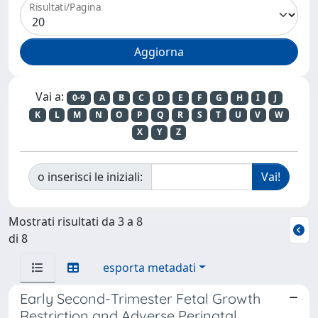
Risultati/Pagina
Vai a:
0-9
A
B
C
D
E
F
G
H
I
J
K
L
M
N
O
P
Q
R
S
T
U
V
W
X
Y
Z
o inserisci le iniziali:
Mostrati risultati da 3 a 8
di 8
esporta metadati
Early Second-Trimester Fetal Growth
Restriction and Adverse Perinatal