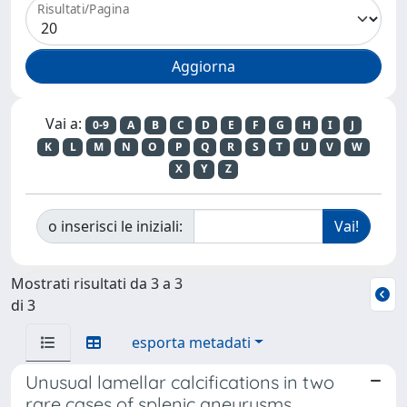
Risultati/Pagina
Vai a:
0-9
A
B
C
D
E
F
G
H
I
J
K
L
M
N
O
P
Q
R
S
T
U
V
W
X
Y
Z
o inserisci le iniziali:
Mostrati risultati da 3 a 3
di 3
esporta metadati
Unusual lamellar calcifications in two
rare cases of splenic aneurysms