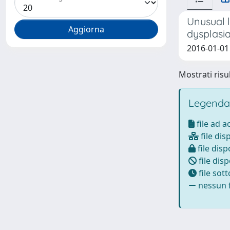
Unusual l
dysplasi
2016-01-01 
Mostrati risul
Legenda
file ad 
file dis
file disp
file disp
file sot
nessun f