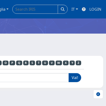
glia
IT
LOGIN
O
P
Q
R
S
T
U
V
W
X
Y
Z