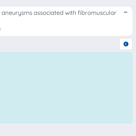
ic aneurysms associated with fibromuscular
a