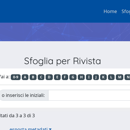
Home
Sfo
Sfoglia per Rivista
ai a:
0-9
A
B
C
D
E
F
G
H
I
J
K
L
M
N
o inserisci le iniziali:
tati da 3 a 3 di 3
esporta metadati