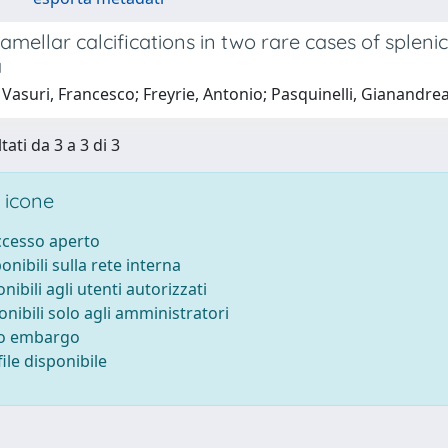
amellar calcifications in two rare cases of splen
a
Vasuri, Francesco; Freyrie, Antonio; Pasquinelli, Gianandre
tati da 3 a 3 di 3
 icone
accesso aperto
ponibili sulla rete interna
onibili agli utenti autorizzati
onibili solo agli amministratori
to embargo
ile disponibile