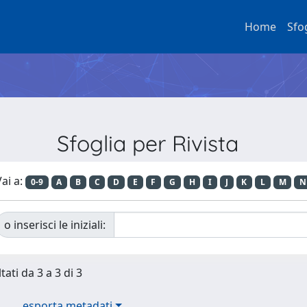
Home
Sfo
Sfoglia per Rivista
ai a:
0-9
A
B
C
D
E
F
G
H
I
J
K
L
M
N
o inserisci le iniziali:
tati da 3 a 3 di 3
esporta metadati