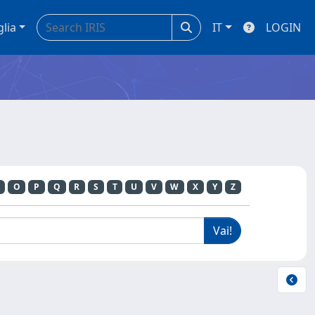
glia
IT
LOGIN
O
P
Q
R
S
T
U
V
W
X
Y
Z