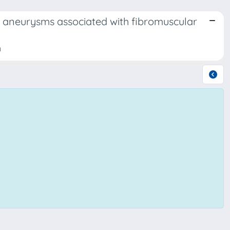
ic aneurysms associated with fibromuscular
a