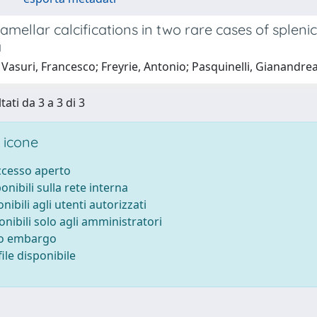
amellar calcifications in two rare cases of splen
a
Vasuri, Francesco; Freyrie, Antonio; Pasquinelli, Gianandre
tati da 3 a 3 di 3
 icone
accesso aperto
ponibili sulla rete interna
onibili agli utenti autorizzati
onibili solo agli amministratori
to embargo
ile disponibile