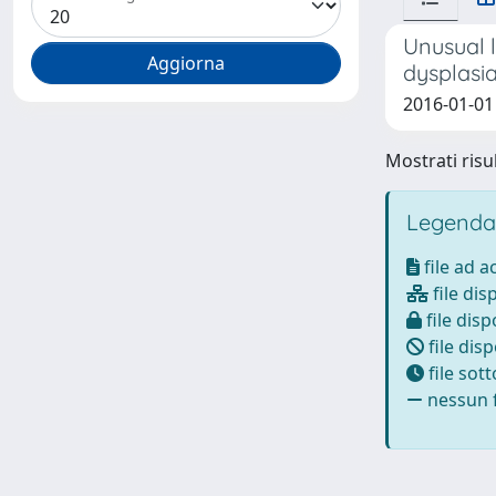
Unusual l
dysplasi
2016-01-01 
Mostrati risul
Legenda
file ad 
file dis
file disp
file disp
file sot
nessun f