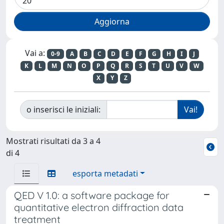
Vai a:
0-9
A
B
C
D
E
F
G
H
I
J
K
L
M
N
O
P
Q
R
S
T
U
V
W
X
Y
Z
o inserisci le iniziali:
Mostrati risultati da 3 a 4
di 4
esporta metadati
QED V 1.0: a software package for
quantitative electron diffraction data
treatment